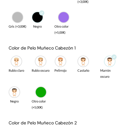
(
+
3,00
€
)
Gris
(
+
3,00
€
)
Negro
Otro color
(
+
5,00
€
)
Color de Pelo Muñeco Cabezón 1
Rubio claro
Rubio oscuro
Pelirrojo
Castaño
Marrón
oscuro
Negro
Otro color
(
+
5,00
€
)
Color de Pelo Muñeco Cabezón 2