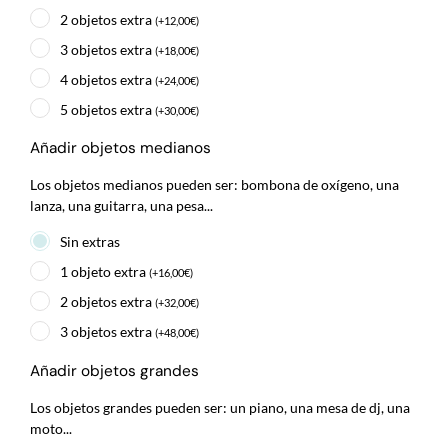
2 objetos extra
(
+
12,00
€
)
3 objetos extra
(
+
18,00
€
)
4 objetos extra
(
+
24,00
€
)
5 objetos extra
(
+
30,00
€
)
Añadir objetos medianos
Los objetos medianos pueden ser: bombona de oxígeno, una
lanza, una guitarra, una pesa...
Sin extras
1 objeto extra
(
+
16,00
€
)
2 objetos extra
(
+
32,00
€
)
3 objetos extra
(
+
48,00
€
)
Añadir objetos grandes
Los objetos grandes pueden ser: un piano, una mesa de dj, una
moto...