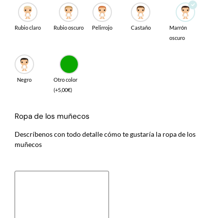
Rubio claro
Rubio oscuro
Pelirrojo
Castaño
Marrón
oscuro
Negro
Otro color
(
+
5,00
€
)
Ropa de los muñecos
Descríbenos con todo detalle cómo te gustaría la ropa de los
muñecos