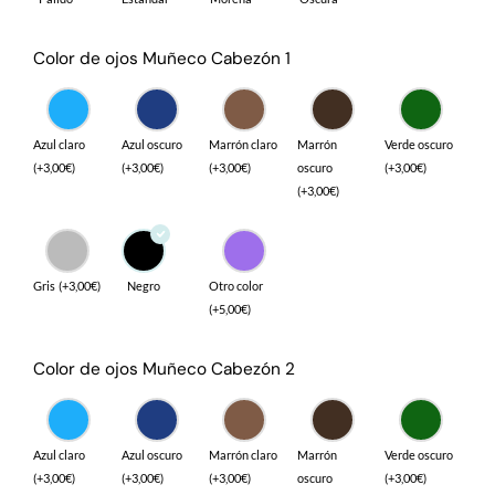
Color de ojos Muñeco Cabezón 1
Azul claro
Azul oscuro
Marrón claro
Marrón
Verde oscuro
(
+
3,00
€
)
(
+
3,00
€
)
(
+
3,00
€
)
oscuro
(
+
3,00
€
)
(
+
3,00
€
)
Gris
(
+
3,00
€
)
Negro
Otro color
(
+
5,00
€
)
Color de ojos Muñeco Cabezón 2
Azul claro
Azul oscuro
Marrón claro
Marrón
Verde oscuro
(
+
3,00
€
)
(
+
3,00
€
)
(
+
3,00
€
)
oscuro
(
+
3,00
€
)