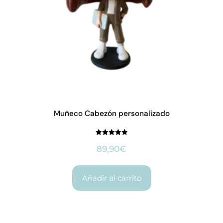
Muñeco Cabezón personalizado
Valorado
89,90
con
€
5.00
de 5
Añadir al carrito