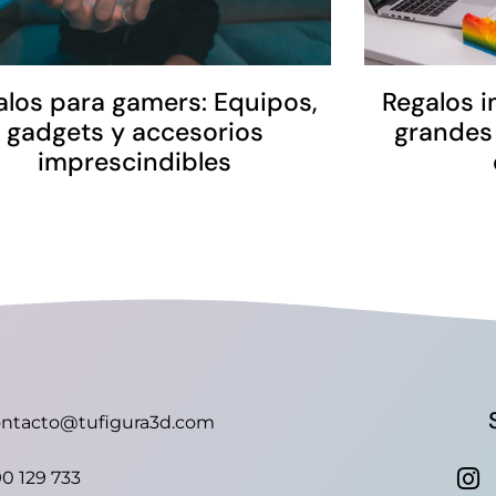
alos para gamers: Equipos,
Regalos i
gadgets y accesorios
grandes
imprescindibles
ontacto@tufigura3d.com
0 129 733