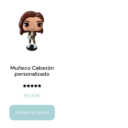
Muñeco Cabezón
personalizado
Valorado
89,90
con
€
5.00
de 5
Añadir al carrito