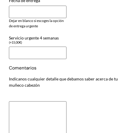
Fecha de entrega
Dejar en blanco si escoges la opción
de entrega urgente
Servicio urgente 4 semanas
(
+
15,00
€
)
Comentarios
Indícanos cualquier detalle que debamos saber acerca de tu
muñeco cabezón