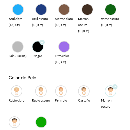
Azul claro
Azul oscuro
Marrón claro
Marrón
Verde oscuro
(
+
3,00
€
)
(
+
3,00
€
)
(
+
3,00
€
)
oscuro
(
+
3,00
€
)
(
+
3,00
€
)
Gris
(
+
3,00
€
)
Negro
Otro color
(
+
5,00
€
)
Color de Pelo
Rubio claro
Rubio oscuro
Pelirrojo
Castaño
Marrón
oscuro