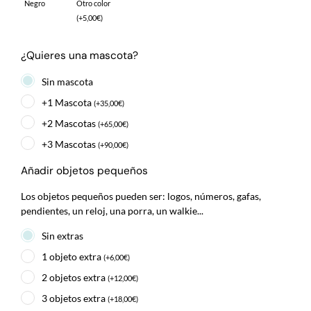
Negro
Otro color
(
+
5,00
€
)
¿Quieres una mascota?
Sin mascota
+1 Mascota
(
+
35,00
€
)
+2 Mascotas
(
+
65,00
€
)
+3 Mascotas
(
+
90,00
€
)
Añadir objetos pequeños
Los objetos pequeños pueden ser: logos, números, gafas,
pendientes, un reloj, una porra, un walkie...
Sin extras
1 objeto extra
(
+
6,00
€
)
2 objetos extra
(
+
12,00
€
)
3 objetos extra
(
+
18,00
€
)